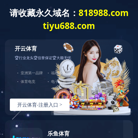
WTS-WAF拦截详情
出现该页面的原因:
1.你的请求是黑客攻击
2.你的请求合法但触发了安全规则,请提交问题反馈
球友会官方网页版-球友会(中国)
|
开云在线
|
威九国际
|
博鱼
|
安博·体育（中国）
|
开云手机
站官方版网站登录入口
|
九游平台
|
开云网页版
|
乐鱼手机网页版登录入口
|