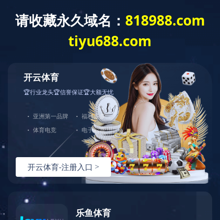
WTS-WAF拦截详情
出现该页面的原因:
1.你的请求是黑客攻击
2.你的请求合法但触发了安全规则,请提交问题反馈
球友会官方网页版-球友会(中国)
|
开云在线
|
威九国际
|
博鱼
|
安博·体育（中国）
|
开云手机
站官方版网站登录入口
|
九游平台
|
开云网页版
|
乐鱼手机网页版登录入口
|